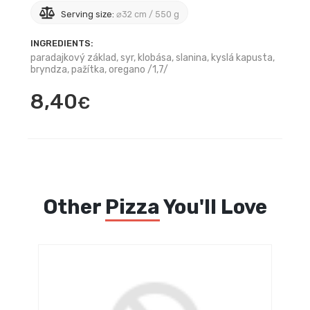
Serving size:
⌀32 cm / 550 g
INGREDIENTS:
paradajkový základ, syr, klobása, slanina, kyslá kapusta,
bryndza, pažítka, oregano /1,7/
8,40
€
Other
Pizza
You'll Love